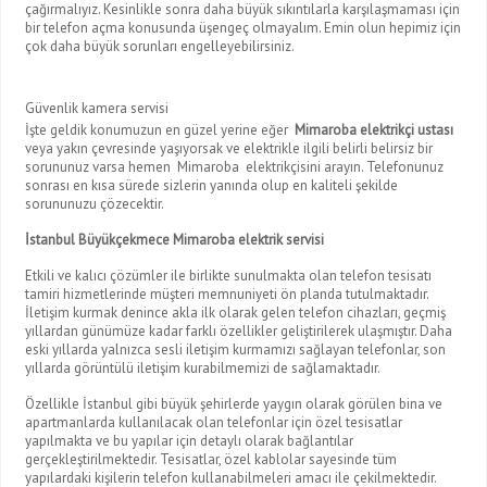
çağırmalıyız. Kesinlikle sonra daha büyük sıkıntılarla karşılaşmaması için
bir telefon açma konusunda üşengeç olmayalım. Emin olun hepimiz için
çok daha büyük sorunları engelleyebilirsiniz.
Güvenlik kamera servisi
İşte geldik konumuzun en güzel yerine eğer
Mimaroba elektrikçi ustası
veya yakın çevresinde yaşıyorsak ve elektrikle ilgili belirli belirsiz bir
sorununuz varsa hemen Mimaroba elektrikçisini arayın. Telefonunuz
sonrası en kısa sürede sizlerin yanında olup en kaliteli şekilde
sorununuzu çözecektir.
İstanbul Büyükçekmece Mimaroba elektrik servisi
Etkili ve kalıcı çözümler ile birlikte sunulmakta olan telefon tesisatı
tamiri hizmetlerinde müşteri memnuniyeti ön planda tutulmaktadır.
İletişim kurmak denince akla ilk olarak gelen telefon cihazları, geçmiş
yıllardan günümüze kadar farklı özellikler geliştirilerek ulaşmıştır. Daha
eski yıllarda yalnızca sesli iletişim kurmamızı sağlayan telefonlar, son
yıllarda görüntülü iletişim kurabilmemizi de sağlamaktadır.
Özellikle İstanbul gibi büyük şehirlerde yaygın olarak görülen bina ve
apartmanlarda kullanılacak olan telefonlar için özel tesisatlar
yapılmakta ve bu yapılar için detaylı olarak bağlantılar
gerçekleştirilmektedir. Tesisatlar, özel kablolar sayesinde tüm
yapılardaki kişilerin telefon kullanabilmeleri amacı ile çekilmektedir.