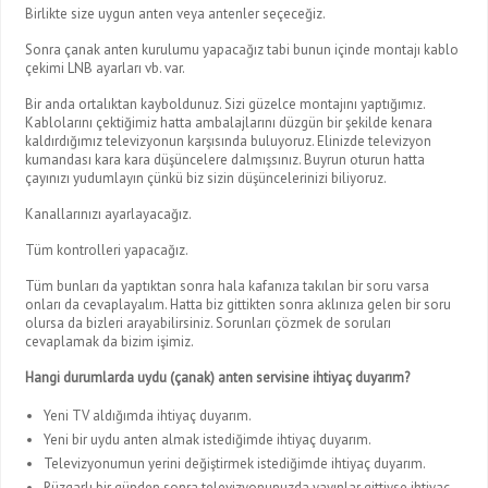
Birlikte size uygun anten veya antenler seçeceğiz.
Sonra çanak anten kurulumu yapacağız tabi bunun içinde montajı kablo
çekimi LNB ayarları vb. var.
Bir anda ortalıktan kayboldunuz. Sizi güzelce montajını yaptığımız.
Kablolarını çektiğimiz hatta ambalajlarını düzgün bir şekilde kenara
kaldırdığımız televizyonun karşısında buluyoruz. Elinizde televizyon
kumandası kara kara düşüncelere dalmışsınız. Buyrun oturun hatta
çayınızı yudumlayın çünkü biz sizin düşüncelerinizi biliyoruz.
Kanallarınızı ayarlayacağız.
Tüm kontrolleri yapacağız.
Tüm bunları da yaptıktan sonra hala kafanıza takılan bir soru varsa
onları da cevaplayalım. Hatta biz gittikten sonra aklınıza gelen bir soru
olursa da bizleri arayabilirsiniz. Sorunları çözmek de soruları
cevaplamak da bizim işimiz.
Hangi durumlarda uydu (çanak) anten servisine ihtiyaç duyarım?
Yeni TV aldığımda ihtiyaç duyarım.
Yeni bir uydu anten almak istediğimde ihtiyaç duyarım.
Televizyonumun yerini değiştirmek istediğimde ihtiyaç duyarım.
Rüzgarlı bir günden sonra televizyonunuzda yayınlar gittiyse ihtiyaç