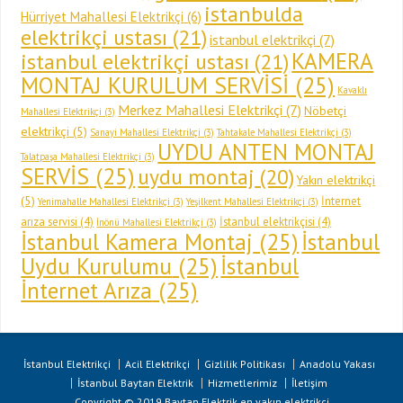
istanbulda
Hürriyet Mahallesi Elektrikçi
(6)
elektrikçi ustası
(21)
istanbul elektrikçi
(7)
KAMERA
istanbul elektrikçi ustası
(21)
MONTAJ KURULUM SERVİSİ
(25)
Kavaklı
Merkez Mahallesi Elektrikçi
(7)
Nöbetçi
Mahallesi Elektrikçi
(3)
elektrikçi
(5)
Sanayi Mahallesi Elektrikçi
(3)
Tahtakale Mahallesi Elektrikçi
(3)
UYDU ANTEN MONTAJ
Talatpaşa Mahallesi Elektrikçi
(3)
SERVİS
(25)
uydu montaj
(20)
Yakın elektrikçi
(5)
İnternet
Yenimahalle Mahallesi Elektrikçi
(3)
Yeşilkent Mahallesi Elektrikçi
(3)
arıza servisi
(4)
İstanbul elektrikçisi
(4)
İnönü Mahallesi Elektrikçi
(3)
İstanbul Kamera Montaj
(25)
İstanbul
Uydu Kurulumu
(25)
İstanbul
İnternet Arıza
(25)
İstanbul Elektrikçi
Acil Elektrikçi
Gizlilik Politikası
Anadolu Yakası
İstanbul Baytan Elektrik
Hizmetlerimiz
İletişim
Copyright © 2019 Baytan Elektrik
en yakın elektrikçi