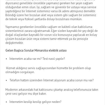
diyorsanız genellikle öncelikle yapmanız gereken her şeyin sağlam
olduğundan emin olun. İyi, sağlam ve güvenilir bir ustaya veya servise
yaptırdığınız bir İnternet sisteminiz varsa ilk adımı atmişsınız demektir.
Bilindiği üzere her bozulan alet veya sistem gibi sağlam bir sisteminiz
de teknik veya fiziksel şartlarda dolayı bozulması mümkün.
Yapmamız gerekenler öncelikle sağlam ve kaliteli olan kabloluma
sistemlerimizi zarara uğratmamak. Eğer sizden kaynaklı bir şey değil de
doğal olaylardan kaynaklı bir sorun söz konusuysa yapılacak en kolay
çözüm bozulan ürün veya sistemi tamir ettirmek ya da yenisiyle
değiştirmektir.
Gelen Başlıca Sorular Mimaroba elektrik ustası
İnternetim acaba var mı? Test nasıl yapılır?
Hizmet aldığınız servis sağlayıcısından hizmette bir problem olup
olmadığını sorgulayın.
Telefon hattım üzerinden İnternet alıyorum acaba sorun mu var?
Modemin arkasındaki hat kablosunu çıkartıp analog telefonunuza takın
çevir sesi geliyor mu diye bakın.
İnternetim kesilip kesilip geliyor neden?