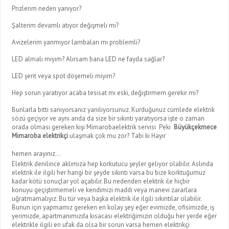
Prizlerim neden yanıyor?
Şalterim devamlı atıyor değişmeli mi?
Avizelerim yanmıyor lambaları mı problemli?
LED almalı mıyım? Alırsam bana LED ne fayda sağlar?
LED şerit veya spot döşemeli miyim?
Hep sorun yaratıyor acaba tesisat mı eski, değiştirmem gerekir mi?
Bunlarla bitti sanıyorsanız yanılıyorsunuz. Kurduğunuz cümlede elektrik
sözü geçiyor ve aynı anda da size bir sıkıntı yaratıyorsa işte o zaman
orada olması gereken kişi Mimarobaelektrik servisi Peki
Büyükçekmece
Mimaroba elektrikçi
ulaşmak çok mu zor? Tabi ki Hayır
hemen arayınız…
Elektrik denilince aklımıza hep korkutucu şeyler geliyor olabilir. Aslında
elektrik ile ilgili her hangi bir şeyde sıkıntı varsa bu bize korktuğumuz
kadar kötü sonuçlar yol açabilir. Bu nedenden elektrik ile hiçbir
konuyu geçiştirmemeli ve kendimizi maddi veya manevi zararlara
uğratmamalıyız. Bu tür veya başka elektrik ile ilgili sıkıntılar olabilir.
Bunun için yapmamız gereken en kolay şey eğer evimizde, ofisimizde, iş
yerimizde, apartmanımızda kısacası elektriğimizin olduğu her yerde eğer
elektrikle ilgili en ufak da olsa bir sorun varsa hemen elektrikçi