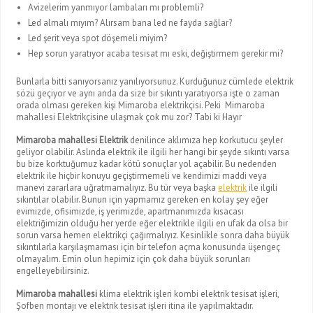
Avizelerim yanmıyor lambaları mı problemli?
Led almalı mıyım? Alırsam bana led ne fayda sağlar?
Led şerit veya spot döşemeli miyim?
Hep sorun yaratıyor acaba tesisat mı eski, değiştirmem gerekir mi?
Bunlarla bitti sanıyorsanız yanılıyorsunuz. Kurduğunuz cümlede elektrik
sözü geçiyor ve aynı anda da size bir sıkıntı yaratıyorsa işte o zaman
orada olması gereken kişi Mimaroba elektrikçisi. Peki Mimaroba
mahallesi Elektrikçisine ulaşmak çok mu zor? Tabi ki Hayır
Mimaroba mahallesi Elektrik
denilince aklımıza hep korkutucu şeyler
geliyor olabilir. Aslında elektrik ile ilgili her hangi bir şeyde sıkıntı varsa
bu bize korktuğumuz kadar kötü sonuçlar yol açabilir. Bu nedenden
elektrik ile hiçbir konuyu geçiştirmemeli ve kendimizi maddi veya
manevi zararlara uğratmamalıyız. Bu tür veya başka
elektrik
ile ilgili
sıkıntılar olabilir. Bunun için yapmamız gereken en kolay şey eğer
evimizde, ofisimizde, iş yerimizde, apartmanımızda kısacası
elektriğimizin olduğu her yerde eğer elektrikle ilgili en ufak da olsa bir
sorun varsa hemen elektrikçi çağırmalıyız. Kesinlikle sonra daha büyük
sıkıntılarla karşılaşmaması için bir telefon açma konusunda üşengeç
olmayalım. Emin olun hepimiz için çok daha büyük sorunları
engelleyebilirsiniz.
Mimaroba mahallesi
klima elektrik işleri kombi elektrik tesisat işleri,
Şofben montajı ve elektrik tesisat işleri itina ile yapılmaktadır.