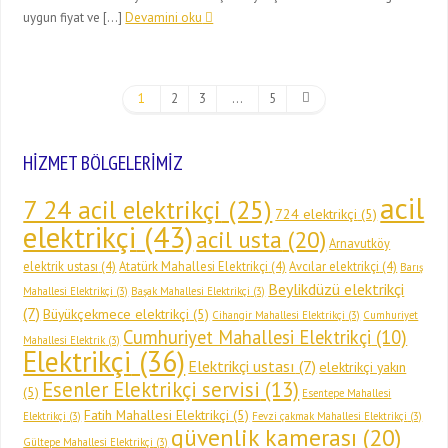
uygun fiyat ve […]
Devamini oku
1
2
3
…
5
HİZMET BÖLGELERİMİZ
acil
7 24 acil elektrikçi
(25)
724 elektrikçi
(5)
elektrikçi
(43)
acil usta
(20)
Arnavutköy
elektrik ustası
(4)
Atatürk Mahallesi Elektrikçi
(4)
Avcılar elektrikçi
(4)
Barış
Beylikdüzü elektrikçi
Mahallesi Elektrikçi
(3)
Başak Mahallesi Elektrikçi
(3)
(7)
Büyükçekmece elektrikçi
(5)
Cihangir Mahallesi Elektrikçi
(3)
Cumhuriyet
Cumhuriyet Mahallesi Elektrikçi
(10)
Mahallesi Elektrik
(3)
Elektrikçi
(36)
Elektrikçi ustası
(7)
elektrikçi yakın
Esenler Elektrikçi servisi
(13)
(5)
Esentepe Mahallesi
Fatih Mahallesi Elektrikçi
(5)
Elektrikçi
(3)
Fevzi çakmak Mahallesi Elektrikçi
(3)
güvenlik kamerası
(20)
Gültepe Mahallesi Elektrikçi
(3)