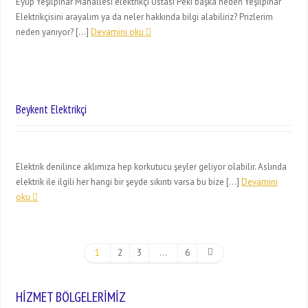
Eyüp Yeşilpınar Mahallesi elektrikçi Ustası Peki başka neden Yeşilpınar
Elektrikçisini arayalım ya da neler hakkında bilgi alabiliriz? Prizlerim
neden yanıyor? […]
Devamini oku
Beykent Elektrikçi
Elektrik denilince aklımıza hep korkutucu şeyler geliyor olabilir. Aslında
elektrik ile ilgili her hangi bir şeyde sıkıntı varsa bu bize […]
Devamini
oku
1
2
3
…
6
HİZMET BÖLGELERİMİZ