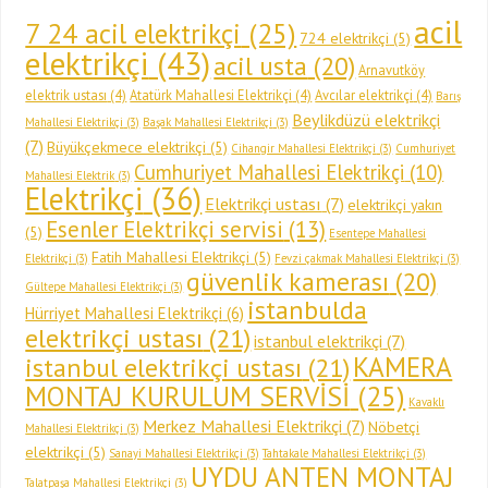
acil
7 24 acil elektrikçi
(25)
724 elektrikçi
(5)
elektrikçi
(43)
acil usta
(20)
Arnavutköy
elektrik ustası
(4)
Atatürk Mahallesi Elektrikçi
(4)
Avcılar elektrikçi
(4)
Barış
Beylikdüzü elektrikçi
Mahallesi Elektrikçi
(3)
Başak Mahallesi Elektrikçi
(3)
(7)
Büyükçekmece elektrikçi
(5)
Cihangir Mahallesi Elektrikçi
(3)
Cumhuriyet
Cumhuriyet Mahallesi Elektrikçi
(10)
Mahallesi Elektrik
(3)
Elektrikçi
(36)
Elektrikçi ustası
(7)
elektrikçi yakın
Esenler Elektrikçi servisi
(13)
(5)
Esentepe Mahallesi
Fatih Mahallesi Elektrikçi
(5)
Elektrikçi
(3)
Fevzi çakmak Mahallesi Elektrikçi
(3)
güvenlik kamerası
(20)
Gültepe Mahallesi Elektrikçi
(3)
istanbulda
Hürriyet Mahallesi Elektrikçi
(6)
elektrikçi ustası
(21)
istanbul elektrikçi
(7)
KAMERA
istanbul elektrikçi ustası
(21)
MONTAJ KURULUM SERVİSİ
(25)
Kavaklı
Merkez Mahallesi Elektrikçi
(7)
Nöbetçi
Mahallesi Elektrikçi
(3)
elektrikçi
(5)
Sanayi Mahallesi Elektrikçi
(3)
Tahtakale Mahallesi Elektrikçi
(3)
UYDU ANTEN MONTAJ
Talatpaşa Mahallesi Elektrikçi
(3)