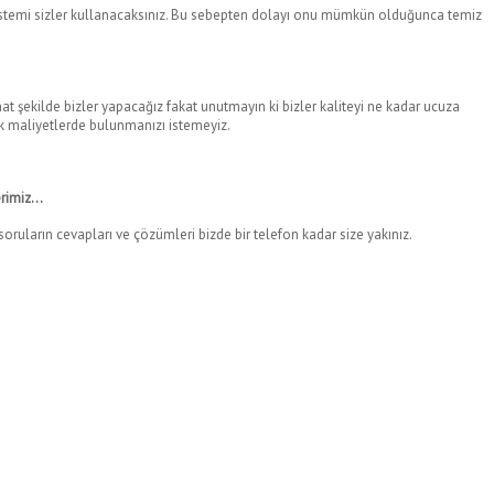
 sistemi sizler kullanacaksınız. Bu sebepten dolayı onu mümkün olduğunca temiz
rahat şekilde bizler yapacağız fakat unutmayın ki bizler kaliteyi ne kadar ucuza
ük maliyetlerde bulunmanızı istemeyiz.
erimiz…
ruların cevapları ve çözümleri bizde bir telefon kadar size yakınız.