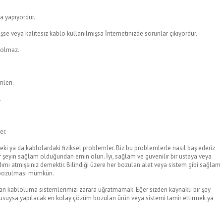
a yapıyordur.
işse veya kalitesiz kablo kullanılmışsa İnternetinizde sorunlar çıkıyordur.
 olmaz.
mleri.
.
er.
eki ya da kablolardaki fiziksel problemler. Biz bu problemlerle nasıl baş ederiz
 şeyin sağlam olduğundan emin olun. İyi, sağlam ve güvenilir bir ustaya veya
 adımı atmişsınız demektir. Bilindiği üzere her bozulan alet veya sistem gibi sağlam
yı bozulması mümkün.
an kabloluma sistemlerimizi zarara uğratmamak. Eğer sizden kaynaklı bir şey
nusuysa yapılacak en kolay çözüm bozulan ürün veya sistemi tamir ettirmek ya