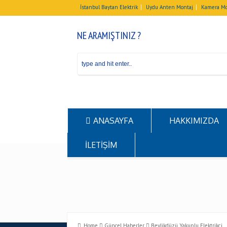
İstanbul Baytan Elektrik
Uydu Anten Montaj
Kamera Mo
NE ARAMIŞTINIZ ?
ANASAYFA
HAKKIMIZDA
İLETİŞİM
Home
Güncel Haberler
Beylikdüzü Yakuplu Elektrikçi