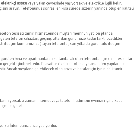
elektrikçi ustası
veya yakın çevresinde yaşıyorsak ve elektrikle ilgili belirli
sini arayın. Telefonunuz sonrası en kısa sürede sizlerin yanında olup en kaliteli
n telefon tesisatı tamiri hizmetlerinde müşteri memnuniyeti ön planda
 gelen telefon cihazları, geçmiş yıllardan günümüze kadar farklı özellikler
esli iletişim kurmamızı sağlayan telefonlar, son yıllarda görüntülü iletişim
k görülen bina ve apartmanlarda kullanılacak olan telefonlar için özel tesisatlar
ar gerçekleştirilmektedir. Tesisatlar, özel kablolar sayesinde tüm yapılardaki
edir. Ancak meydana gelebilecek olan arıza ve hatalar için işinin ehli tamir
llanmıyorsak o zaman İnternet veya telefon hattımızın evimizin içine kadar
laşması gerekir.
:
orsa İnternetiniz arıza yapıyordur.