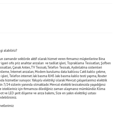
i alabiliriz?
n zamandır sektörde aktif olarak hizmet veren firmamız müşterilerine Bina
Ev işyeri ofis priz anahtar arızaları ve tadilat işleri, Topraklama Tesisatları, Şofben
Tesisatları, Çanak Anten,TV Tesisatı,Telefon Tesisatı, Aydınlatma sistemleri
enileme,
İnternet arızaları
, Modem kurulumu data kablosu Cat6 kablo çekme,
şleri, Telefon internet Jak basma RJ45 Jakı basma kablo testi yapma, Router
nda hizmetler sunuyor.
Yakuplu elektrikçi
olarak Mevcut çalışanlarımız elektrik
 7/24 sizlerin yanında olmaktadır. Mevcut elektrik tesisatınızda yaşadığınız
ve istekleriniz için firmamıza dilediğiniz zaman ulaşmanız mümkündür. Klima
pot ve LED şerit döşeme ve arıza bakımı, Size en yakın elektrikçi ustası
debilirsiniz.
metlerimiz