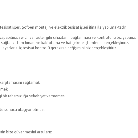
tesisat işleri, Şofben montajı ve elektrik tesisat işleri itina ile yapılmaktadır.
yapabiliriz. Swich ve router gibi cihazların bağlanması ve kontrolünü biz yaparız.
ğlarız. Tüm binanızın kablolama ve hat çekme işlemlerini gerçekleştiririz.
i ayarlarız. İç tesisat kontrolü gerekirse değişimini biz gerçekleştiririz.
 karşılamasını sağlamak.
etmek.
gi bir rahatsızlığa sebebiyet vermemesi.
ede sonuca ulaşıyor olması.
rin bize güvenmesini arzularız.