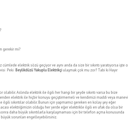
?
m gerekir mi?
 cümlede elektrik sözü geçiyor ve aynı anda da size bir sıkıntı yaratıyorsa işte o
rvisi Peki
Beylikdüzü Yakuplu Elektrikçi
ulaşmak çok mu zor? Tabi ki Hayır
olabilir. Aslında elektrik ile ilgili her hangi bir şeyde sıkıntı varsa bu bize
enden elektrik ile hiçbir konuyu geçiştirmemeli ve kendimizi maddi veya manevi
e ilgili sıkıntılar olabilir. Bunun için yapmamız gereken en kolay şey eğer
cası elektriğimizin olduğu her yerde eğer elektrikle ilgili en ufak da olsa bir
 sonra daha büyük sıkıntılarla karşılaşmaması için bir telefon açma konusunda
üyük sorunları engelleyebilirsiniz.