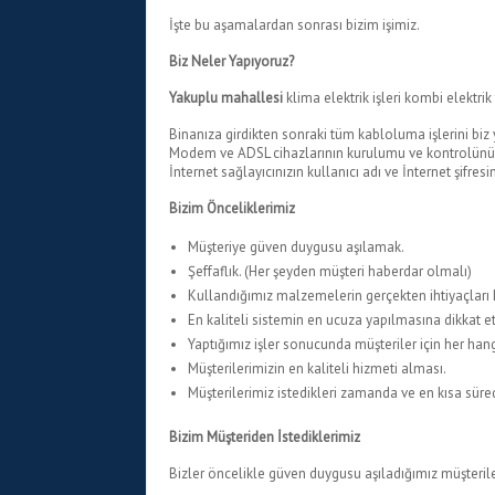
İşte bu aşamalardan sonrası bizim işimiz.
Biz Neler Yapıyoruz?
Yakuplu mahallesi
klima elektrik işleri kombi elektrik 
Binanıza girdikten sonraki tüm kabloluma işlerini biz 
Modem ve ADSL cihazlarının kurulumu ve kontrolünü sa
İnternet sağlayıcınızın kullanıcı adı ve İnternet şifresin
Bizim Önceliklerimiz
Müşteriye güven duygusu aşılamak.
Şeffaflık. (Her şeyden müşteri haberdar olmalı)
Kullandığımız malzemelerin gerçekten ihtiyaçları
En kaliteli sistemin en ucuza yapılmasına dikkat 
Yaptığımız işler sonucunda müşteriler için her han
Müşterilerimizin en kaliteli hizmeti alması.
Müşterilerimiz istedikleri zamanda ve en kısa sür
Bizim Müşteriden İstediklerimiz
Bizler öncelikle güven duygusu aşıladığımız müşterile