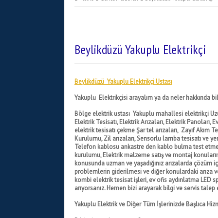
Beylikdüzü Yakuplu Elektrikçi
Beylikdüzü Yakuplu Elektrikçi Ustası
Yakuplu Elektrikçisi arayalım ya da neler hakkında bilg
Bölge elektrik ustası
Yakuplu mahallesi elektrikçi
Uzu
Elektrik Tesisatı, Elektrik Arızaları, Elektrik Panoları, 
elektrik tesisatı çekme Şar tel arızaları, Zayıf Akım 
Kurulumu, Zil arızaları, Sensorlu lamba tesisatı ve y
Telefon kablosu ankastre den kablo bulma test etme i
kurulumu, Elektrik malzeme satış ve montaj konuları
konusunda uzman ve yaşadığınız arızalarda çözüm için
problemlerin giderilmesi ve diğer konulardaki arıza 
kombi elektrik tesisat işleri, ev ofis aydınlatma LED s
arıyorsanız. Hemen bizi arayarak bilgi ve servis talep e
Yakuplu Elektrik ve Diğer Tüm İşlerinizde Başlıca Hiz