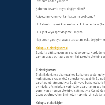
Prizlerim neden yanıyor?
Şalterim devamlı atıyor değişmeli mi?
Avizelerim yanmıyor lambaları mı problemli?
LED almalı mıyım? Alırsam bana LED ne fayda sağlar
LED şerit veya spot döşemeli miyim?
Hep sorun yaratıyor acaba tesisat mı eski, değiştirme
Yakuplu elektrikçi servisi
Bunlarla bitti sanıyorsanız yanılıyorsunuz. Kurduğunuz
zaman orada olması gereken kişi Yakuplu elektrik se
Elektrikçi ustası
Elektrik denilince aklımıza hep korkutucu şeyler geliyor 
korktuğumuz kadar kötü sonuçlar yol açabilir. Bu ned
zararlara uğratmamalıyız. Bu tür veya başka elektrik il
evimizde, ofisimizde, iş yerimizde, apartmanımızda kısa
sorun varsa hemen elektrikçi çağırmalıyız. Kesinlikle
üşengeç olmayalım. Emin olun hepimiz için çok daha b
Yakuplu elektrik işleri