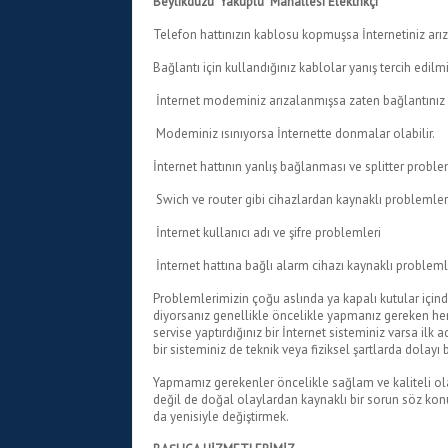
Beylikdüzü Yakuplu Mahallesi Elektrikçi
Telefon hattınızın kablosu kopmuşsa İnternetiniz arız
Bağlantı için kullandığınız kablolar yanış tercih edilm
İnternet modeminiz arızalanmışsa zaten bağlantınız
Modeminiz ısınıyorsa İnternette donmalar olabilir.
İnternet hattının yanlış bağlanması ve splitter proble
Swich ve router gibi cihazlardan kaynaklı problemler
İnternet kullanıcı adı ve şifre problemleri
İnternet hattına bağlı alarm cihazı kaynaklı probleml
Problemlerimizin çoğu aslında ya kapalı kutular içind
diyorsanız genellikle öncelikle yapmanız gereken her
servise yaptırdığınız bir İnternet sisteminiz varsa ilk
bir sisteminiz de teknik veya fiziksel şartlarda dola
Yapmamız gerekenler öncelikle sağlam ve kaliteli ol
değil de doğal olaylardan kaynaklı bir sorun söz ko
da yenisiyle değiştirmek.