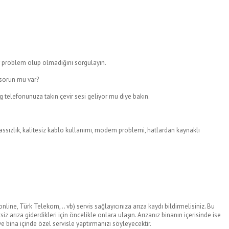
ir problem olup olmadığını sorgulayın.
 sorun mu var?
telefonunuza takın çevir sesi geliyor mu diye bakın.
assızlık, kalitesiz kablo kullanımı, modem problemi, hatlardan kaynaklı
nline, Türk Telekom, .. vb) servis sağlayıcınıza arıza kaydı bildirmelisiniz. Bu
siz arıza giderdikleri için öncelikle onlara ulaşın. Arızanız binanın içerisinde ise
e bina içinde özel servisle yaptırmanızı söyleyecektir.