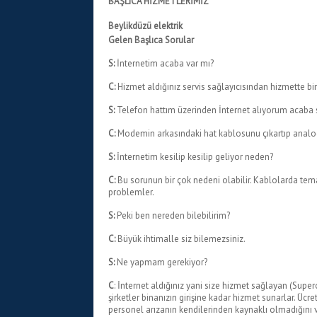
BAŞLICA HİZMETLERİMİZ
Beylikdüzü elektrik
Gelen Başlıca Sorular
S:
İnternetim acaba var mı?
C:
Hizmet aldığınız servis sağlayıcısından hizmette b
S:
Telefon hattım üzerinden İnternet alıyorum acaba
C:
Modemin arkasındaki hat kablosunu çıkartıp analog 
S:
İnternetim kesilip kesilip geliyor neden?
C:
Bu sorunun bir çok nedeni olabilir. Kablolarda tem
problemler.
S:
Peki ben nereden bilebilirim?
C:
Büyük ihtimalle siz bilemezsiniz.
S:
Ne yapmam gerekiyor?
C
: İnternet aldığınız yani size hizmet sağlayan (Supero
şirketler binanızın girişine kadar hizmet sunarlar. Ücret
personel arızanın kendilerinden kaynaklı olmadığını v