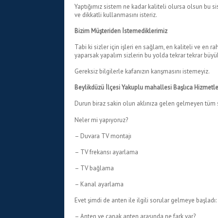
Yaptığımız sistem ne kadar kaliteli olursa olsun bu
ve dikkatli kullanmasını isteriz.
Bizim Müşteriden İstemediklerimiz
Tabi ki sizler için işleri en sağlam, en kaliteli ve en 
yaparsak yapalım sizlerin bu yolda tekrar tekrar büy
Gereksiz bilgilerle kafanızın karışmasını istemeyiz.
Beylikdüzü İlçesi Yakuplu mahallesi Başlıca Hizmetl
Durun biraz sakin olun aklınıza gelen gelmeyen tüm so
Neler mi yapıyoruz?
– Duvara TV montajı
– TV frekansı ayarlama
– TV bağlama
– Kanal ayarlama
Evet şimdi de anten ile ilgili sorular gelmeye başladı:
– Anten ve çanak anten arasında ne fark var?