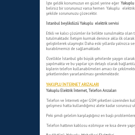
İşte geldik konumuzun en güzel yerine eğer
Yakuplu 
belirsiz bir sorununuz varsa hemen Yakuplu elektrikçi
şekilde sorununuzu çözecektir.
İstanbul beylikdüzü Yakuplu elektrik servisi
Etkili ve kalıcı çözümler ile birlikte sunulmakta ola
tutulmaktadır. İletişim kurmak denince akla ilk olarak
geliştirilerek ulaşmıştır. Daha eski yıllarda yalnızca s
kurabilmemizi de sağlamaktadır.
Özellikle İstanbul gibi büyük şehirlerde yaygın olara
yapılmakta ve bu yapılar için detaylı olarak bağlantıl
kişilerin telefon kullanabilmeleri amacı ile çekilmekt
şirketlerinden yararlanılması gerekmektedir.
YAKUPLU İNTERNET ARIZALARI
Yakuplu Elektrik İnternet, Telefon Arızaları
Telefon ve İnterneti eğer GSM şirketleri üzerinden ku
gelişmesi hatta kullandığımız alete kadar sorunsuz u
Peki şimdi gelelim karşılaştığınız en başlı problemlere
Telefon hattının kablosu ezilmişse ve kısa devre yapıy