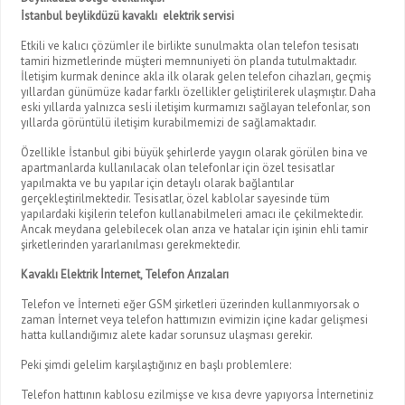
İstanbul beylikdüzü kavaklı elektrik servisi
Etkili ve kalıcı çözümler ile birlikte sunulmakta olan telefon tesisatı
tamiri hizmetlerinde müşteri memnuniyeti ön planda tutulmaktadır.
İletişim kurmak denince akla ilk olarak gelen telefon cihazları, geçmiş
yıllardan günümüze kadar farklı özellikler geliştirilerek ulaşmıştır. Daha
eski yıllarda yalnızca sesli iletişim kurmamızı sağlayan telefonlar, son
yıllarda görüntülü iletişim kurabilmemizi de sağlamaktadır.
Özellikle İstanbul gibi büyük şehirlerde yaygın olarak görülen bina ve
apartmanlarda kullanılacak olan telefonlar için özel tesisatlar
yapılmakta ve bu yapılar için detaylı olarak bağlantılar
gerçekleştirilmektedir. Tesisatlar, özel kablolar sayesinde tüm
yapılardaki kişilerin telefon kullanabilmeleri amacı ile çekilmektedir.
Ancak meydana gelebilecek olan arıza ve hatalar için işinin ehli tamir
şirketlerinden yararlanılması gerekmektedir.
Kavaklı Elektrik İnternet, Telefon Arızaları
Telefon ve İnterneti eğer GSM şirketleri üzerinden kullanmıyorsak o
zaman İnternet veya telefon hattımızın evimizin içine kadar gelişmesi
hatta kullandığımız alete kadar sorunsuz ulaşması gerekir.
Peki şimdi gelelim karşılaştığınız en başlı problemlere:
Telefon hattının kablosu ezilmişse ve kısa devre yapıyorsa İnternetiniz