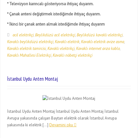
* Televizyon karıncalı gösteriyorsa ihtiyaç duyarım.
* Çanak anteni değiştirmek istediğimde ihtiyaç duyarım.
* İkinci bir çanak anten almak istediğimde ihtiyaç duyarım
acil elektrikçi
,
Beylikdüzü acil elektrikçi
,
Beylikdüzü kavaklı elektrikçi
,
Kavaklı beylikdüzü elektrikçi
,
Kavaklı elektrik
,
Kavaklı elektrik avize asma
,
Kavaklı elektrik tamircisi
,
Kavaklı elektrikçi
,
Kavaklı internet arıza kablo
,
Kavaklı Mahallesi Elektrikçi
,
Kavaklı nöbetçi elektrikçi
İstanbul Uydu Anten Montaj
İstanbul Uydu Anten Montaj İstanbul Uydu Anten Montaj İstanbul
Avrupa yakasında çalışan Baytan elektrik olarak İstanbul Avrupa
yakasında ki elektrik […]
Devamini oku