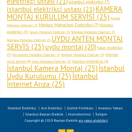
elektrikçi ustası
(21)
istanbul elektrikçi
(7)
KAMERA
istanbul elektrikçi ustası
(21)
MONTAJ KURULUM SERVİSİ
(25)
Kavaklı
Merkez Mahallesi Elektrikçi
(7)
Nöbetçi
Mahallesi Elektrikçi
(3)
elektrikçi
(5)
Sanayi Mahallesi Elektrikçi
(3)
Tahtakale Mahallesi Elektrikçi
(3)
UYDU ANTEN MONTAJ
Talatpaşa Mahallesi Elektrikçi
(3)
SERVİS
(25)
uydu montaj
(20)
Yakın elektrikçi
(5)
İnternet
Yenimahalle Mahallesi Elektrikçi
(3)
Yeşilkent Mahallesi Elektrikçi
(3)
arıza servisi
(4)
İstanbul elektrikçisi
(4)
İnönü Mahallesi Elektrikçi
(3)
İstanbul Kamera Montaj
(25)
İstanbul
Uydu Kurulumu
(25)
İstanbul
İnternet Arıza
(25)
İstanbul Elektrikçi
Acil Elektrikçi
Gizlilik Politikası
Anadolu Yakası
İstanbul Baytan Elektrik
Hizmetlerimiz
İletişim
Copyright © 2019 Baytan Elektrik
en yakın elektrikçi