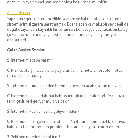
de teknik veya fiziksel şartlarda dolayı bozulması mümkün.
Acil elektrikçi
Yapmamız gerekenler öncelikle sağlam ve kaliteli olan kabloluma
sistemlerimizi zarara uğratmamak. Eğer sizden kaynaklı bir şey değil de
doğal olaylardan kaynaklı bir sorun söz konusuysa yapılacak en kolay
çözüm bozulan ürün veya sistemi tamir ettirmek ya da yenisiyle
değiştirmek.
Gelen Başlıca Sorular
S:
İnternetim acaba var mı?
C:
Hizmet aldığınız servis sağlayıcısından hizmette bir problem olup
olmadığını sorgulayın.
S:
Telefon hattım üzerinden İnternet alıyorum acaba sorun mu var?
C:
Modemin arkasındaki hat kablosunu çıkartıp analog telefonunuza
takın çevir sesi geliyor mu diye bakın.
S:
İnternetim kesilip kesilip geliyor neden?
C:
Bu sorunun bir çok nedeni olabilir. Kablolarda temassızlık, kalitesiz
kablo kullanımı, modem problemi, hatlardan kaynaklı problemler.
S:
Peki ben nereden bilebilirim?