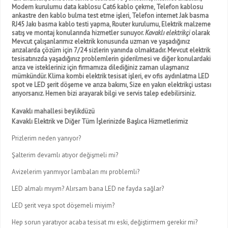
Modem kurulumu data kablosu Cat6 kablo çekme, Telefon kablosu
ankastre den kablo bulma test etme işleri, Telefon internet Jak basma
RJ45 Jakı basma kablo testi yapma, Router kurulumu, Elektrik malzeme
satış ve montaj konularında hizmetler sunuyor.
Kavaklı elektrikçi
olarak
Mevcut çalışanlarımız elektrik konusunda uzman ve yaşadığınız
arızalarda çözüm için 7/24 sizlerin yanında olmaktadır. Mevcut elektrik
tesisatınızda yaşadığınız problemlerin giderilmesi ve diğer konulardaki
arıza ve istekleriniz için firmamıza dilediğiniz zaman ulaşmanız
mümkündür. Klima kombi elektrik tesisat işleri, ev ofis aydınlatma LED
spot ve LED şerit döşeme ve arıza bakımı, Size en yakın elektrikçi ustası
arıyorsanız. Hemen bizi arayarak bilgi ve servis talep edebilirsiniz.
Kavaklı mahallesi beylikdüzü
Kavaklı Elektrik ve Diğer Tüm İşlerinizde Başlıca Hizmetlerimiz
Prizlerim neden yanıyor?
Şalterim devamlı atıyor değişmeli mi?
Avizelerim yanmıyor lambaları mı problemli?
LED almalı mıyım? Alırsam bana LED ne fayda sağlar?
LED şerit veya spot döşemeli miyim?
Hep sorun yaratıyor acaba tesisat mı eski, değiştirmem gerekir mi?