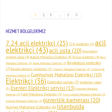
1
2
3
…
5
HİZMET BÖLGELERİMİZ
acil
7 24 acil elektrikçi
(25)
724 elektrikçi
(5)
elektrikçi
(43)
acil usta
(20)
Arnavutköy
elektrik ustası
(4)
Atatürk Mahallesi Elektrikçi
(4)
Avcılar elektrikçi
(4)
Barış
Beylikdüzü elektrikçi
Mahallesi Elektrikçi
(3)
Başak Mahallesi Elektrikçi
(3)
(7)
Büyükçekmece elektrikçi
(5)
Cihangir Mahallesi Elektrikçi
(3)
Cumhuriyet
Cumhuriyet Mahallesi Elektrikçi
(10)
Mahallesi Elektrik
(3)
Elektrikçi
(36)
Elektrikçi ustası
(7)
elektrikçi yakın
Esenler Elektrikçi servisi
(13)
(5)
Esentepe Mahallesi
Fatih Mahallesi Elektrikçi
(5)
Elektrikçi
(3)
Fevzi çakmak Mahallesi Elektrikçi
(3)
güvenlik kamerası
(20)
Gültepe Mahallesi Elektrikçi
(3)
istanbulda
Hürriyet Mahallesi Elektrikçi
(6)