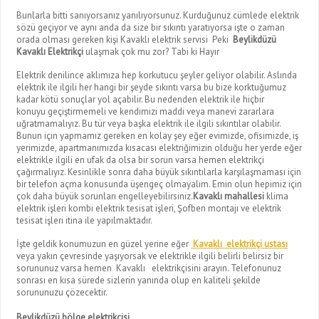
Bunlarla bitti sanıyorsanız yanılıyorsunuz. Kurduğunuz cümlede elektrik
sözü geçiyor ve aynı anda da size bir sıkıntı yaratıyorsa işte o zaman
orada olması gereken kişi Kavaklı elektrik servisi Peki
Beylikdüzü
Kavaklı Elektrikçi
ulaşmak çok mu zor? Tabi ki Hayır
Elektrik denilince aklımıza hep korkutucu şeyler geliyor olabilir. Aslında
elektrik ile ilgili her hangi bir şeyde sıkıntı varsa bu bize korktuğumuz
kadar kötü sonuçlar yol açabilir. Bu nedenden elektrik ile hiçbir
konuyu geçiştirmemeli ve kendimizi maddi veya manevi zararlara
uğratmamalıyız. Bu tür veya başka elektrik ile ilgili sıkıntılar olabilir.
Bunun için yapmamız gereken en kolay şey eğer evimizde, ofisimizde, iş
yerimizde, apartmanımızda kısacası elektriğimizin olduğu her yerde eğer
elektrikle ilgili en ufak da olsa bir sorun varsa hemen elektrikçi
çağırmalıyız. Kesinlikle sonra daha büyük sıkıntılarla karşılaşmaması için
bir telefon açma konusunda üşengeç olmayalım. Emin olun hepimiz için
çok daha büyük sorunları engelleyebilirsiniz.
Kavaklı mahallesi
klima
elektrik işleri kombi elektrik tesisat işleri, Şofben montajı ve elektrik
tesisat işleri itina ile yapılmaktadır.
İşte geldik konumuzun en güzel yerine eğer
Kavaklı elektrikçi ustası
veya yakın çevresinde yaşıyorsak ve elektrikle ilgili belirli belirsiz bir
sorununuz varsa hemen Kavaklı elektrikçisini arayın. Telefonunuz
sonrası en kısa sürede sizlerin yanında olup en kaliteli şekilde
sorununuzu çözecektir.
Beylikdüzü bölge elektrikçisi