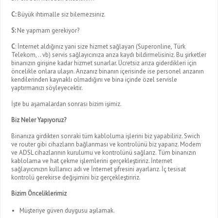
C:
Büyük ihtimalle siz bilemezsiniz.
S:
Ne yapmam gerekiyor?
C
: İnternet aldığınız yani size hizmet sağlayan (Superonline, Türk
Telekom, .. vb) servis sağlayıcınıza arıza kaydı bildirmelisiniz. Bu şirketler
binanızın girişine kadar hizmet sunarlar. Ücretsiz arıza giderdikleri için
öncelikle onlara ulaşın. Arızanız binanın içerisinde ise personel arızanın
kendilerinden kaynaklı olmadığını ve bina içinde özel servisle
yaptırmanızı söyleyecektir.
İşte bu aşamalardan sonrası bizim işimiz.
Biz Neler Yapıyoruz?
Binanıza girdikten sonraki tüm kabloluma işlerini biz yapabiliriz. Swich
ve router gibi cihazların bağlanması ve kontrolünü biz yaparız. Modem
ve ADSL cihazlarının kurulumu ve kontrolünü sağlarız. Tüm binanızın
kablolama ve hat çekme işlemlerini gerçekleştiririz. İnternet
sağlayıcınızın kullanıcı adı ve İnternet şifresini ayarlarız. İç tesisat
kontrolü gerekirse değişimini biz gerçekleştiririz.
Bizim Önceliklerimiz
Müşteriye güven duygusu aşılamak.