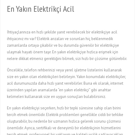
En Yakın Elektrikçi Acil
İhtiyaçlarınıza en hızlı şekilde yanıt verebilecek bir elektrikçiye acil
ihtiyacınız mı var? Elektrik arızaları ve sorunları hiç beklenmedik
zamanlarda ortaya çıkabilir ve bu durumda güvenilir bir elektrikçiye
ulaşmak hayati önem taşır. En yakın elektrikçiye hızlıca erişmek için
nelere dikkat etmeniz gerektiğini bilmek, sizi hızlı bir çözüme götürebilir.
Öncelikle, telefon rehberinizi veya yerel işletme listelerini kullanarak
size en yakın olan elektrikçileri belirleyin. Yakın konumdaki elektrikçiler,
acil durumunuzda daha hızlı yanıt verebilirler. Buna ek olarak, internet
üzerinden yapılan aramalarda “en yakın elektrikçi” gibi anahtar
kelimeleri kullanarak size en uygun sonuçları bulabilirsiniz.
En yakın elektrikçiyi seçerken, hızlı bir tepki süresine sahip olan birini
tercih etmek önemlidir. Elektrik problemleri genellikle ciddi bir tehlike
oluşturabilir, bu nedenle bir uzmanın hızlıca gelerek sorunu çözmesi
önemlidir. Ayrıca, sertifikalı ve deneyimli bir elektrikçinin hizmetlerini
tercih etmek, profesyonel bir yaklaşım ve kaliteli işçilik sağlayacakları