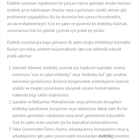
Elektrik sorunları, hayatımızın bir parçası haline gelmiştir. Aniden kesilen
elektrik, prize takılmayan cihazlar veya sigortaların sürekli atması gibi
problemler yaşayabiliriz. Bu tür durumlar bizi çaresiz hissettirebilir,
ancak endişelenmeyin! Size en yakın ve güvenilir bir elektrikçi bulmak,
sorunlarınızı hızlı bir şekilde çözmek için pratik bir yoldur.
Elektrik sorunlarıyla başa çıkmanın ilk adımı doğru elektrikçiyi bulmaktır.
Bunun için birkaç yöntem bulunmaktadır. İşte size rehberlik edecek
pratik adımlar:
İnternet: İnternet, elektrikçi aramak için harika bir kaynaktır. Arama
motoruna “size en yakın elektrikçi” veya “elektrikçi bul” gibi anahtar
kelimeleri girebilirsiniz. Böylece bölgenizdeki elektrikçilerin listesini
alabilir ve müşteri yorumlarını okuyarak onların hizmet kalitesi
hakkında bilgi sahibi olabilirsiniz.
İşaretler ve Reklamlar: Mahallenizde veya şehrinizde dolaşırken
elektrikçi işaretlerine, broşürlere veya reklamlara dikkat edin. Bu tür
işaretler genellikle sokaklarda veya yerel gazetelerde bulunabilir.
Size en yakın olanı seçmek için bu kaynakları kullanabilirsiniz.
Yakın Çevrenizden Öneri: Aileniz, arkadaşlarınız, komşularınız veya iş
arkadaşlarınız gibi yakın çevrenizdeki insanlardan
elektrikçi
önerileri