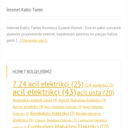
İnternet Kablo Tamiri
İnternet Kablo Tamiri: Kesintisiz Güvenli Hizmet Size en yakın uzmanlık
alanımız çerçevesinde internet, hayatımızın ayrılmaz bir parçası haline
geldi. […]
Devamini oku
HİZMET BÖLGELERİMİZ
7 24 acil elektrikçi
(25)
724 elektrikçi
(5)
acil elektrikçi
(43)
acil usta
(20)
Arnavutköy elektrik ustası
(4)
Atatürk Mahallesi Elektrikçi
(4)
Avcılar elektrikçi
(4)
Barış Mahallesi Elektrikçi
(3)
Başak Mahallesi
Beylikdüzü elektrikçi
(7)
Büyükçekmece
Elektrikçi
(3)
elektrikçi
(5)
Cihangir Mahallesi Elektrikçi
(3)
Cumhuriyet Mahallesi
Cumhuriyet Mahallesi Elektrikçi
(10)
Elektrik
(3)