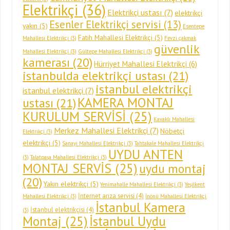
Elektrikçi
(36)
Elektrikçi ustası
(7)
elektrikçi
Esenler Elektrikçi servisi
(13)
yakın
(5)
Esentepe
Fatih Mahallesi Elektrikçi
(5)
Mahallesi Elektrikçi
(3)
Fevzi çakmak
güvenlik
Mahallesi Elektrikçi
(3)
Gültepe Mahallesi Elektrikçi
(3)
kamerası
(20)
Hürriyet Mahallesi Elektrikçi
(6)
istanbulda elektrikçi ustası
(21)
istanbul elektrikçi
istanbul elektrikçi
(7)
KAMERA MONTAJ
ustası
(21)
KURULUM SERVİSİ
(25)
Kavaklı Mahallesi
Merkez Mahallesi Elektrikçi
(7)
Nöbetçi
Elektrikçi
(3)
elektrikçi
(5)
Sanayi Mahallesi Elektrikçi
(3)
Tahtakale Mahallesi Elektrikçi
UYDU ANTEN
(3)
Talatpaşa Mahallesi Elektrikçi
(3)
MONTAJ SERVİS
(25)
uydu montaj
(20)
Yakın elektrikçi
(5)
Yenimahalle Mahallesi Elektrikçi
(3)
Yeşilkent
İnternet arıza servisi
(4)
Mahallesi Elektrikçi
(3)
İnönü Mahallesi Elektrikçi
İstanbul Kamera
İstanbul elektrikçisi
(4)
(3)
Montaj
(25)
İstanbul Uydu