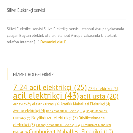
Silivri Elektrikçi servisi
Silivri Elektrikçi servisi Silivri Elektrikçi servisi İstanbul Avrupa yakasında
çalışan Baytan elektrik olarak İstanbul Avrupa yakasında ki elektrik
telefon İnternet […]
Devamini oku
HİZMET BÖLGELERİMİZ
7 24 acil elektrikçi
(25)
724 elektrikçi
(5)
acil elektrikçi
(43)
acil usta
(20)
Arnavutköy elektrik ustası
(4)
Atatürk Mahallesi Elektrikçi
(4)
Avcılar elektrikçi
(4)
Barış Mahallesi Elektrikçi
(3)
Başak Mahallesi
Beylikdüzü elektrikçi
(7)
Büyükçekmece
Elektrikçi
(3)
elektrikçi
(5)
Cihangir Mahallesi Elektrikçi
(3)
Cumhuriyet Mahallesi
Cumhuriyet Mahallesi Elektrikçi
(10)
Elektrik
(3)