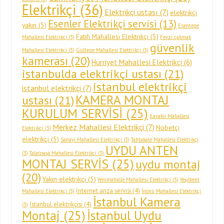
Elektrikçi
(36)
Elektrikçi ustası
(7)
elektrikçi
Esenler Elektrikçi servisi
(13)
yakın
(5)
Esentepe
Fatih Mahallesi Elektrikçi
(5)
Mahallesi Elektrikçi
(3)
Fevzi çakmak
güvenlik
Mahallesi Elektrikçi
(3)
Gültepe Mahallesi Elektrikçi
(3)
kamerası
(20)
Hürriyet Mahallesi Elektrikçi
(6)
istanbulda elektrikçi ustası
(21)
istanbul elektrikçi
istanbul elektrikçi
(7)
KAMERA MONTAJ
ustası
(21)
KURULUM SERVİSİ
(25)
Kavaklı Mahallesi
Merkez Mahallesi Elektrikçi
(7)
Nöbetçi
Elektrikçi
(3)
elektrikçi
(5)
Sanayi Mahallesi Elektrikçi
(3)
Tahtakale Mahallesi Elektrikçi
UYDU ANTEN
(3)
Talatpaşa Mahallesi Elektrikçi
(3)
MONTAJ SERVİS
(25)
uydu montaj
(20)
Yakın elektrikçi
(5)
Yenimahalle Mahallesi Elektrikçi
(3)
Yeşilkent
İnternet arıza servisi
(4)
Mahallesi Elektrikçi
(3)
İnönü Mahallesi Elektrikçi
İstanbul Kamera
İstanbul elektrikçisi
(4)
(3)
Montaj
(25)
İstanbul Uydu