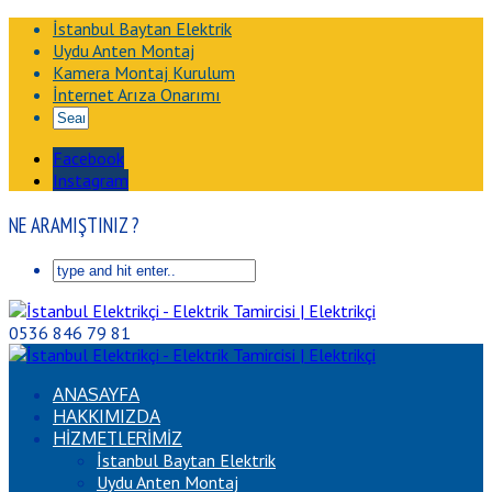
İstanbul Baytan Elektrik
Uydu Anten Montaj
Kamera Montaj Kurulum
İnternet Arıza Onarımı
Facebook
Instagram
NE ARAMIŞTINIZ ?
0536 846 79 81
ANASAYFA
HAKKIMIZDA
HİZMETLERİMİZ
İstanbul Baytan Elektrik
Uydu Anten Montaj