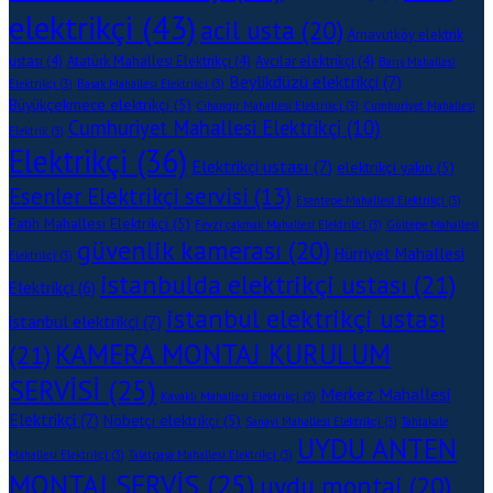
elektrikçi
(43)
acil usta
(20)
Arnavutköy elektrik
ustası
(4)
Atatürk Mahallesi Elektrikçi
(4)
Avcılar elektrikçi
(4)
Barış Mahallesi
Beylikdüzü elektrikçi
(7)
Elektrikçi
(3)
Başak Mahallesi Elektrikçi
(3)
Büyükçekmece elektrikçi
(5)
Cihangir Mahallesi Elektrikçi
(3)
Cumhuriyet Mahallesi
Cumhuriyet Mahallesi Elektrikçi
(10)
Elektrik
(3)
Elektrikçi
(36)
Elektrikçi ustası
(7)
elektrikçi yakın
(5)
Esenler Elektrikçi servisi
(13)
Esentepe Mahallesi Elektrikçi
(3)
Fatih Mahallesi Elektrikçi
(5)
Fevzi çakmak Mahallesi Elektrikçi
(3)
Gültepe Mahallesi
güvenlik kamerası
(20)
Hürriyet Mahallesi
Elektrikçi
(3)
istanbulda elektrikçi ustası
(21)
Elektrikçi
(6)
istanbul elektrikçi ustası
istanbul elektrikçi
(7)
KAMERA MONTAJ KURULUM
(21)
SERVİSİ
(25)
Merkez Mahallesi
Kavaklı Mahallesi Elektrikçi
(3)
Elektrikçi
(7)
Nöbetçi elektrikçi
(5)
Sanayi Mahallesi Elektrikçi
(3)
Tahtakale
UYDU ANTEN
Mahallesi Elektrikçi
(3)
Talatpaşa Mahallesi Elektrikçi
(3)
MONTAJ SERVİS
(25)
uydu montaj
(20)