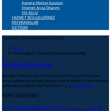
Kamera Montaj Kurulum
İnternet Arıza Onarımı
SSS BİLGİ
HİZMET BÖLGELERİMİZ
REFERANSLAR
İLETİŞİM
Tag Archives: Ömer Avni Mahallesi Elektrikçi
Home
Posts tagged: Ömer Avni Mahallesi Elektrikçi
Beyoğlu Elektrikçi servisi
Beyoğlu Elektrikçi servisi Beyoğlu Elektrikçi servisi İstanbul
Avrupa yakasında çalışan Baytan elektrik olarak İstanbul Avrupa
yakasında ki elektrik telefon İnternet […]
Devamini oku
HİZMET BÖLGELERİMİZ
acil
7 24 acil elektrikçi
(25)
724 elektrikçi
(5)