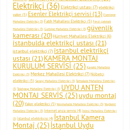
Elektrikçi
(36)
Elektrikçi ustası
(7)
elektrikçi
Esenler Elektrikçi servisi
(13)
yakın
(5)
Esentepe
Fatih Mahallesi Elektrikçi
(5)
Mahallesi Elektrikçi
(3)
Fevzi çakmak
güvenlik
Mahallesi Elektrikçi
(3)
Gültepe Mahallesi Elektrikçi
(3)
kamerası
(20)
Hürriyet Mahallesi Elektrikçi
(6)
istanbulda elektrikçi ustası
(21)
istanbul elektrikçi
istanbul elektrikçi
(7)
KAMERA MONTAJ
ustası
(21)
KURULUM SERVİSİ
(25)
Kavaklı Mahallesi
Merkez Mahallesi Elektrikçi
(7)
Nöbetçi
Elektrikçi
(3)
elektrikçi
(5)
Sanayi Mahallesi Elektrikçi
(3)
Tahtakale Mahallesi Elektrikçi
UYDU ANTEN
(3)
Talatpaşa Mahallesi Elektrikçi
(3)
MONTAJ SERVİS
(25)
uydu montaj
(20)
Yakın elektrikçi
(5)
Yenimahalle Mahallesi Elektrikçi
(3)
Yeşilkent
İnternet arıza servisi
(4)
Mahallesi Elektrikçi
(3)
İnönü Mahallesi Elektrikçi
İstanbul Kamera
İstanbul elektrikçisi
(4)
(3)
Montaj
(25)
İstanbul Uydu