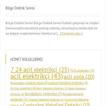
Bölge Elektrik Servisi
Bölge Elektrik Servisi Bölge Elektrik Servisi Kaliteli çalışmayı ve müşteri
memnuniyetini kendisine prensip edinmiş, uzmanlaşmış teknik ekibi ile
siz değerli müşterilerimize; İstanbul’un […]
Devamini oku
HİZMET BÖLGELERİMİZ
7 24 acil elektrikçi
(25)
724 elektrikçi
(5)
acil elektrikçi
(43)
acil usta
(20)
Arnavutköy elektrik ustası
(4)
Atatürk Mahallesi Elektrikçi
(4)
Avcılar elektrikçi
(4)
Barış Mahallesi Elektrikçi
(3)
Başak Mahallesi
Beylikdüzü elektrikçi
(7)
Büyükçekmece
Elektrikçi
(3)
elektrikçi
(5)
Cihangir Mahallesi Elektrikçi
(3)
Cumhuriyet Mahallesi
Cumhuriyet Mahallesi Elektrikçi
(10)
Elektrik
(3)