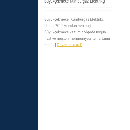
Büyükçekmece Kumburgaz Elektrikçi
Büyükçekmece Kumburgaz Elektrikçi
Ustası 2011 yılından beri başta
Büyükçekmece ve tüm bölgede uygun
fiyat ve müşteri memnuniyeti ile haftanın
her […]
Devamini oku