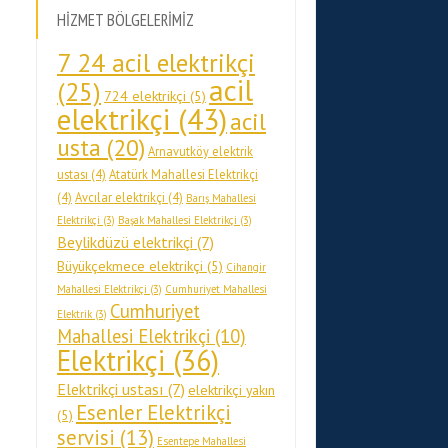
HİZMET BÖLGELERİMİZ
7 24 acil elektrikçi
acil
(25)
724 elektrikçi
(5)
elektrikçi
(43)
acil
usta
(20)
Arnavutköy elektrik
ustası
(4)
Atatürk Mahallesi Elektrikçi
(4)
Avcılar elektrikçi
(4)
Barış Mahallesi
Elektrikçi
(3)
Başak Mahallesi Elektrikçi
(3)
Beylikdüzü elektrikçi
(7)
Büyükçekmece elektrikçi
(5)
Cihangir
Mahallesi Elektrikçi
(3)
Cumhuriyet Mahallesi
Cumhuriyet
Elektrik
(3)
Mahallesi Elektrikçi
(10)
Elektrikçi
(36)
Elektrikçi ustası
(7)
elektrikçi yakın
Esenler Elektrikçi
(5)
servisi
(13)
Esentepe Mahallesi