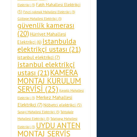
Fatih Mahallesi Elektrikçi
Elektrikçi
(3)
(5)
Fevzi çakmak Mahallesi Elektrikçi
(3)
Gültepe Mahallesi Elektrikçi
(3)
güvenlik kamerası
(20)
Hürriyet Mahallesi
istanbulda
Elektrikçi
(6)
elektrikçi ustası
(21)
istanbul elektrikçi
(7)
istanbul elektrikçi
KAMERA
ustası
(21)
MONTAJ KURULUM
SERVİSİ
(25)
Kavaklı Mahallesi
Merkez Mahallesi
Elektrikçi
(3)
Elektrikçi
(7)
Nöbetçi elektrikçi
(5)
Sanayi Mahallesi Elektrikçi
(3)
Tahtakale
Mahallesi Elektrikçi
(3)
Talatpaşa Mahallesi
UYDU ANTEN
Elektrikçi
(3)
MONTAJ SERVİS