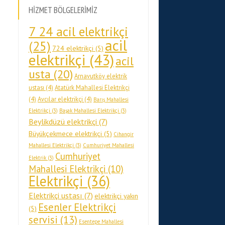
HİZMET BÖLGELERİMİZ
7 24 acil elektrikçi
acil
(25)
724 elektrikçi
(5)
elektrikçi
(43)
acil
usta
(20)
Arnavutköy elektrik
ustası
(4)
Atatürk Mahallesi Elektrikçi
(4)
Avcılar elektrikçi
(4)
Barış Mahallesi
Elektrikçi
(3)
Başak Mahallesi Elektrikçi
(3)
Beylikdüzü elektrikçi
(7)
Büyükçekmece elektrikçi
(5)
Cihangir
Mahallesi Elektrikçi
(3)
Cumhuriyet Mahallesi
Cumhuriyet
Elektrik
(3)
Mahallesi Elektrikçi
(10)
Elektrikçi
(36)
Elektrikçi ustası
(7)
elektrikçi yakın
Esenler Elektrikçi
(5)
servisi
(13)
Esentepe Mahallesi