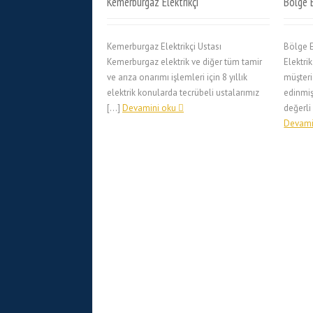
Kemerburgaz Elektrikçi
Bölge E
Kemerburgaz Elektrikçi Ustası
Bölge E
Kemerburgaz elektrik ve diğer tüm tamir
Elektrik
ve arıza onarımı işlemleri için 8 yıllık
müşteri
elektrik konularda tecrübeli ustalarımız
edinmiş
[…]
Devamini oku
değerli
Devami