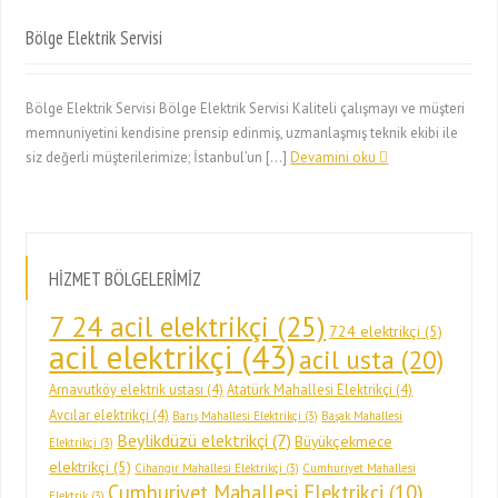
Bölge Elektrik Servisi
Bölge Elektrik Servisi Bölge Elektrik Servisi Kaliteli çalışmayı ve müşteri
memnuniyetini kendisine prensip edinmiş, uzmanlaşmış teknik ekibi ile
siz değerli müşterilerimize; İstanbul’un […]
Devamini oku
HİZMET BÖLGELERİMİZ
7 24 acil elektrikçi
(25)
724 elektrikçi
(5)
acil elektrikçi
(43)
acil usta
(20)
Arnavutköy elektrik ustası
(4)
Atatürk Mahallesi Elektrikçi
(4)
Avcılar elektrikçi
(4)
Barış Mahallesi Elektrikçi
(3)
Başak Mahallesi
Beylikdüzü elektrikçi
(7)
Büyükçekmece
Elektrikçi
(3)
elektrikçi
(5)
Cihangir Mahallesi Elektrikçi
(3)
Cumhuriyet Mahallesi
Cumhuriyet Mahallesi Elektrikçi
(10)
Elektrik
(3)