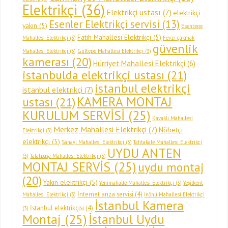
Elektrikçi
(36)
Elektrikçi ustası
(7)
elektrikçi
Esenler Elektrikçi servisi
(13)
yakın
(5)
Esentepe
Fatih Mahallesi Elektrikçi
(5)
Mahallesi Elektrikçi
(3)
Fevzi çakmak
güvenlik
Mahallesi Elektrikçi
(3)
Gültepe Mahallesi Elektrikçi
(3)
kamerası
(20)
Hürriyet Mahallesi Elektrikçi
(6)
istanbulda elektrikçi ustası
(21)
istanbul elektrikçi
istanbul elektrikçi
(7)
KAMERA MONTAJ
ustası
(21)
KURULUM SERVİSİ
(25)
Kavaklı Mahallesi
Merkez Mahallesi Elektrikçi
(7)
Nöbetçi
Elektrikçi
(3)
elektrikçi
(5)
Sanayi Mahallesi Elektrikçi
(3)
Tahtakale Mahallesi Elektrikçi
UYDU ANTEN
(3)
Talatpaşa Mahallesi Elektrikçi
(3)
MONTAJ SERVİS
(25)
uydu montaj
(20)
Yakın elektrikçi
(5)
Yenimahalle Mahallesi Elektrikçi
(3)
Yeşilkent
İnternet arıza servisi
(4)
Mahallesi Elektrikçi
(3)
İnönü Mahallesi Elektrikçi
İstanbul Kamera
İstanbul elektrikçisi
(4)
(3)
Montaj
(25)
İstanbul Uydu