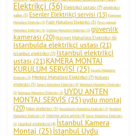
Elektrikçi
(36)
Elektrikçi ustası
(7)
elektrikçi
Esenler Elektrikçi servisi
(13)
yakın
(5)
Esentepe
Fatih Mahallesi Elektrikçi
(5)
Mahallesi Elektrikçi
(3)
Fevzi çakmak
güvenlik
Mahallesi Elektrikçi
(3)
Gültepe Mahallesi Elektrikçi
(3)
kamerası
(20)
Hürriyet Mahallesi Elektrikçi
(6)
istanbulda elektrikçi ustası
(21)
istanbul elektrikçi
istanbul elektrikçi
(7)
KAMERA MONTAJ
ustası
(21)
KURULUM SERVİSİ
(25)
Kavaklı Mahallesi
Merkez Mahallesi Elektrikçi
(7)
Nöbetçi
Elektrikçi
(3)
elektrikçi
(5)
Sanayi Mahallesi Elektrikçi
(3)
Tahtakale Mahallesi Elektrikçi
UYDU ANTEN
(3)
Talatpaşa Mahallesi Elektrikçi
(3)
MONTAJ SERVİS
(25)
uydu montaj
(20)
Yakın elektrikçi
(5)
Yenimahalle Mahallesi Elektrikçi
(3)
Yeşilkent
İnternet arıza servisi
(4)
Mahallesi Elektrikçi
(3)
İnönü Mahallesi Elektrikçi
İstanbul Kamera
İstanbul elektrikçisi
(4)
(3)
Montaj
(25)
İstanbul Uydu