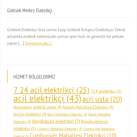
Göktürk Merkez Elektrikçi
Göktürk Elektrikçi Usta servisi Eyüp Göktürk Bölgesi Elektrikçisi Teknik
anlamda elektrik sektöründe uzman işleri hızlı ve güvenilir bir şekilde
yapan […]
Devamini oku
HİZMET BÖLGELERİMİZ
7 24 acil elektrikçi
(25)
724 elektrikçi
(5)
acil elektrikçi
(43)
acil usta
(20)
Arnavutköy elektrik ustası
(4)
Atatürk Mahallesi Elektrikçi
(4)
Avcılar elektrikçi
(4)
Barış Mahallesi Elektrikçi
(3)
Başak Mahallesi
Beylikdüzü elektrikçi
(7)
Büyükçekmece
Elektrikçi
(3)
elektrikçi
(5)
Cihangir Mahallesi Elektrikçi
(3)
Cumhuriyet Mahallesi
Cumhuriyet Mahallesi Elektrikçi
(10)
Elektrik
(3)