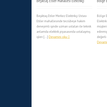
Beşiktaş Etiler Mahallesi Elektrikçi
Bölge E
Beşiktaş Etiler Merkez Elektrikçi Ustası
Bölge E
Etiler mahallesinde tecrübeye hakim
Elektrik
deneyimli işinde uzman ustaları ile teknik
müşteri
anlamda elektrik piyasasında ustalaşmış
edinmiş
işleri […]
Devamini oku
değerli
Devami