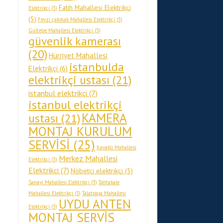
Fatih Mahallesi Elektrikçi
Elektrikçi
(3)
(5)
Fevzi çakmak Mahallesi Elektrikçi
(3)
Gültepe Mahallesi Elektrikçi
(3)
güvenlik kamerası
(20)
Hürriyet Mahallesi
istanbulda
Elektrikçi
(6)
elektrikçi ustası
(21)
istanbul elektrikçi
(7)
istanbul elektrikçi
KAMERA
ustası
(21)
MONTAJ KURULUM
SERVİSİ
(25)
Kavaklı Mahallesi
Merkez Mahallesi
Elektrikçi
(3)
Elektrikçi
(7)
Nöbetçi elektrikçi
(5)
Sanayi Mahallesi Elektrikçi
(3)
Tahtakale
Mahallesi Elektrikçi
(3)
Talatpaşa Mahallesi
UYDU ANTEN
Elektrikçi
(3)
MONTAJ SERVİS