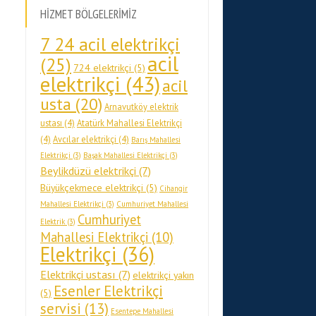
HİZMET BÖLGELERİMİZ
7 24 acil elektrikçi
acil
(25)
724 elektrikçi
(5)
elektrikçi
(43)
acil
usta
(20)
Arnavutköy elektrik
ustası
(4)
Atatürk Mahallesi Elektrikçi
(4)
Avcılar elektrikçi
(4)
Barış Mahallesi
Elektrikçi
(3)
Başak Mahallesi Elektrikçi
(3)
Beylikdüzü elektrikçi
(7)
Büyükçekmece elektrikçi
(5)
Cihangir
Mahallesi Elektrikçi
(3)
Cumhuriyet Mahallesi
Cumhuriyet
Elektrik
(3)
Mahallesi Elektrikçi
(10)
Elektrikçi
(36)
Elektrikçi ustası
(7)
elektrikçi yakın
Esenler Elektrikçi
(5)
servisi
(13)
Esentepe Mahallesi