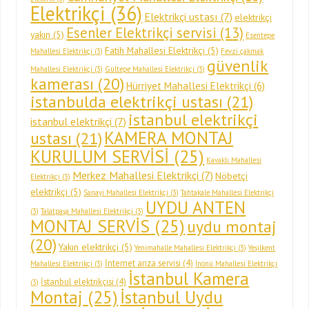
Elektrikçi
(36)
Elektrikçi ustası
(7)
elektrikçi
Esenler Elektrikçi servisi
(13)
yakın
(5)
Esentepe
Fatih Mahallesi Elektrikçi
(5)
Mahallesi Elektrikçi
(3)
Fevzi çakmak
güvenlik
Mahallesi Elektrikçi
(3)
Gültepe Mahallesi Elektrikçi
(3)
kamerası
(20)
Hürriyet Mahallesi Elektrikçi
(6)
istanbulda elektrikçi ustası
(21)
istanbul elektrikçi
istanbul elektrikçi
(7)
KAMERA MONTAJ
ustası
(21)
KURULUM SERVİSİ
(25)
Kavaklı Mahallesi
Merkez Mahallesi Elektrikçi
(7)
Nöbetçi
Elektrikçi
(3)
elektrikçi
(5)
Sanayi Mahallesi Elektrikçi
(3)
Tahtakale Mahallesi Elektrikçi
UYDU ANTEN
(3)
Talatpaşa Mahallesi Elektrikçi
(3)
MONTAJ SERVİS
(25)
uydu montaj
(20)
Yakın elektrikçi
(5)
Yenimahalle Mahallesi Elektrikçi
(3)
Yeşilkent
İnternet arıza servisi
(4)
Mahallesi Elektrikçi
(3)
İnönü Mahallesi Elektrikçi
İstanbul Kamera
İstanbul elektrikçisi
(4)
(3)
Montaj
(25)
İstanbul Uydu