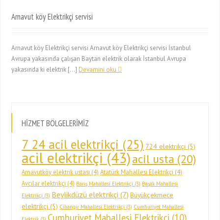
Arnavut köy Elektrikçi servisi
Arnavut köy Elektrikçi servisi Arnavut köy Elektrikçi servisi İstanbul
Avrupa yakasında çalışan Baytan elektrik olarak İstanbul Avrupa
yakasında ki elektrik […]
Devamini oku
HİZMET BÖLGELERİMİZ
7 24 acil elektrikçi
(25)
724 elektrikçi
(5)
acil elektrikçi
(43)
acil usta
(20)
Arnavutköy elektrik ustası
(4)
Atatürk Mahallesi Elektrikçi
(4)
Avcılar elektrikçi
(4)
Barış Mahallesi Elektrikçi
(3)
Başak Mahallesi
Beylikdüzü elektrikçi
(7)
Büyükçekmece
Elektrikçi
(3)
elektrikçi
(5)
Cihangir Mahallesi Elektrikçi
(3)
Cumhuriyet Mahallesi
Cumhuriyet Mahallesi Elektrikçi
(10)
Elektrik
(3)