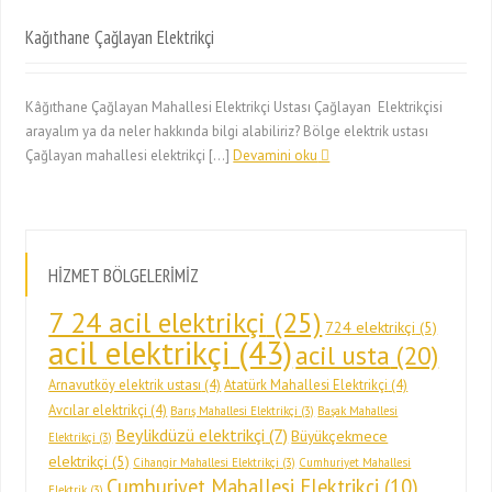
Kağıthane Çağlayan Elektrikçi
Kâğıthane Çağlayan Mahallesi Elektrikçi Ustası Çağlayan Elektrikçisi
arayalım ya da neler hakkında bilgi alabiliriz? Bölge elektrik ustası
Çağlayan mahallesi elektrikçi […]
Devamini oku
HİZMET BÖLGELERİMİZ
7 24 acil elektrikçi
(25)
724 elektrikçi
(5)
acil elektrikçi
(43)
acil usta
(20)
Arnavutköy elektrik ustası
(4)
Atatürk Mahallesi Elektrikçi
(4)
Avcılar elektrikçi
(4)
Barış Mahallesi Elektrikçi
(3)
Başak Mahallesi
Beylikdüzü elektrikçi
(7)
Büyükçekmece
Elektrikçi
(3)
elektrikçi
(5)
Cihangir Mahallesi Elektrikçi
(3)
Cumhuriyet Mahallesi
Cumhuriyet Mahallesi Elektrikçi
(10)
Elektrik
(3)