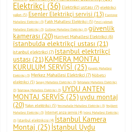
Elektrikçi
(36)
Elektrikçi ustası
(7)
elektrikçi
Esenler Elektrikçi servisi
(13)
yakın
(5)
Esentepe
Fatih Mahallesi Elektrikçi
(5)
Mahallesi Elektrikçi
(3)
Fevzi çakmak
güvenlik
Mahallesi Elektrikçi
(3)
Gültepe Mahallesi Elektrikçi
(3)
kamerası
(20)
Hürriyet Mahallesi Elektrikçi
(6)
istanbulda elektrikçi ustası
(21)
istanbul elektrikçi
istanbul elektrikçi
(7)
KAMERA MONTAJ
ustası
(21)
KURULUM SERVİSİ
(25)
Kavaklı Mahallesi
Merkez Mahallesi Elektrikçi
(7)
Nöbetçi
Elektrikçi
(3)
elektrikçi
(5)
Sanayi Mahallesi Elektrikçi
(3)
Tahtakale Mahallesi Elektrikçi
UYDU ANTEN
(3)
Talatpaşa Mahallesi Elektrikçi
(3)
MONTAJ SERVİS
(25)
uydu montaj
(20)
Yakın elektrikçi
(5)
Yenimahalle Mahallesi Elektrikçi
(3)
Yeşilkent
İnternet arıza servisi
(4)
Mahallesi Elektrikçi
(3)
İnönü Mahallesi Elektrikçi
İstanbul Kamera
İstanbul elektrikçisi
(4)
(3)
Montaj
(25)
İstanbul Uydu