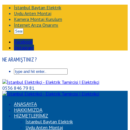
İstanbul Baytan Elektrik
Uydu Anten Montaj
Kamera Montaj Kurulum
İnternet Arıza Onarımı
Facebook
Instagram
NE ARAMIŞTINIZ ?
0536 846 79 81
ANASAYFA
HAKKIMIZDA
HİZMETLERİMİZ
İstanbul Baytan Elektrik
Uydu Anten Montaj