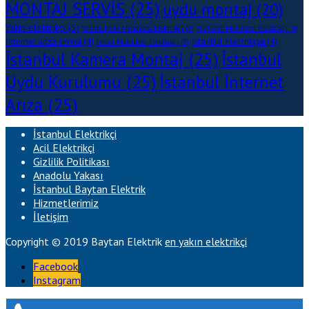
MONTAJ SERVİS
(25)
uydu montaj
(20)
Yakın elektrikçi
(5)
Yenimahalle Mahallesi Elektrikçi
(3)
Yeşilkent Mahallesi Elektrikçi
(3)
İnternet arıza servisi
(4)
İstanbul elektrikçisi
(4)
İnönü Mahallesi Elektrikçi
(3)
İstanbul Kamera Montaj
(25)
İstanbul
Uydu Kurulumu
(25)
İstanbul İnternet
Arıza
(25)
İstanbul Elektrikçi
Acil Elektrikçi
Gizlilik Politikası
Anadolu Yakası
İstanbul Baytan Elektrik
Hizmetlerimiz
İletişim
Copyright © 2019 Baytan Elektrik
en yakın elektrikçi
Facebook
Instagram