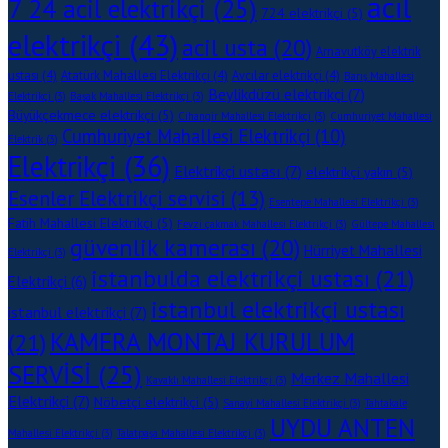
acil
7 24 acil elektrikçi
(25)
724 elektrikçi
(5)
elektrikçi
(43)
acil usta
(20)
Arnavutköy elektrik
ustası
(4)
Atatürk Mahallesi Elektrikçi
(4)
Avcılar elektrikçi
(4)
Barış Mahallesi
Beylikdüzü elektrikçi
(7)
Elektrikçi
(3)
Başak Mahallesi Elektrikçi
(3)
Büyükçekmece elektrikçi
(5)
Cihangir Mahallesi Elektrikçi
(3)
Cumhuriyet Mahallesi
Cumhuriyet Mahallesi Elektrikçi
(10)
Elektrik
(3)
Elektrikçi
(36)
Elektrikçi ustası
(7)
elektrikçi yakın
(5)
Esenler Elektrikçi servisi
(13)
Esentepe Mahallesi Elektrikçi
(3)
Fatih Mahallesi Elektrikçi
(5)
Fevzi çakmak Mahallesi Elektrikçi
(3)
Gültepe Mahallesi
güvenlik kamerası
(20)
Hürriyet Mahallesi
Elektrikçi
(3)
istanbulda elektrikçi ustası
(21)
Elektrikçi
(6)
istanbul elektrikçi ustası
istanbul elektrikçi
(7)
KAMERA MONTAJ KURULUM
(21)
SERVİSİ
(25)
Merkez Mahallesi
Kavaklı Mahallesi Elektrikçi
(3)
Elektrikçi
(7)
Nöbetçi elektrikçi
(5)
Sanayi Mahallesi Elektrikçi
(3)
Tahtakale
UYDU ANTEN
Mahallesi Elektrikçi
(3)
Talatpaşa Mahallesi Elektrikçi
(3)