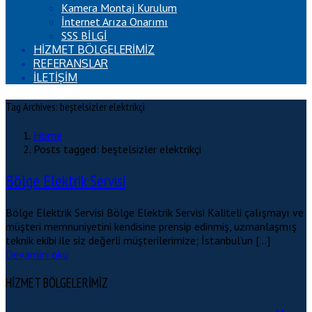
Kamera Montaj Kurulum
İnternet Arıza Onarımı
SSS BİLGİ
HİZMET BÖLGELERİMİZ
REFERANSLAR
İLETİŞİM
Tag Archives: beştelsizler elektrikçi
Home
Posts tagged: beştelsizler elektrikçi
Bölge Elektrik Servisi
Bölge Elektrik Servisi Bölge Elektrik Servisi Kaliteli çalışmayı ve
müşteri memnuniyetini kendisine prensip edinmiş, uzmanlaşmış
teknik ekibi ile siz değerli müşterilerimize; İstanbul’un […]
Devamini oku
HİZMET BÖLGELERİMİZ