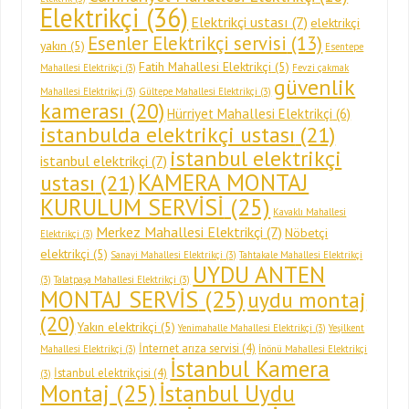
Elektrikçi
(36)
Elektrikçi ustası
(7)
elektrikçi
Esenler Elektrikçi servisi
(13)
yakın
(5)
Esentepe
Fatih Mahallesi Elektrikçi
(5)
Mahallesi Elektrikçi
(3)
Fevzi çakmak
güvenlik
Mahallesi Elektrikçi
(3)
Gültepe Mahallesi Elektrikçi
(3)
kamerası
(20)
Hürriyet Mahallesi Elektrikçi
(6)
istanbulda elektrikçi ustası
(21)
istanbul elektrikçi
istanbul elektrikçi
(7)
KAMERA MONTAJ
ustası
(21)
KURULUM SERVİSİ
(25)
Kavaklı Mahallesi
Merkez Mahallesi Elektrikçi
(7)
Nöbetçi
Elektrikçi
(3)
elektrikçi
(5)
Sanayi Mahallesi Elektrikçi
(3)
Tahtakale Mahallesi Elektrikçi
UYDU ANTEN
(3)
Talatpaşa Mahallesi Elektrikçi
(3)
MONTAJ SERVİS
(25)
uydu montaj
(20)
Yakın elektrikçi
(5)
Yenimahalle Mahallesi Elektrikçi
(3)
Yeşilkent
İnternet arıza servisi
(4)
Mahallesi Elektrikçi
(3)
İnönü Mahallesi Elektrikçi
İstanbul Kamera
İstanbul elektrikçisi
(4)
(3)
Montaj
(25)
İstanbul Uydu