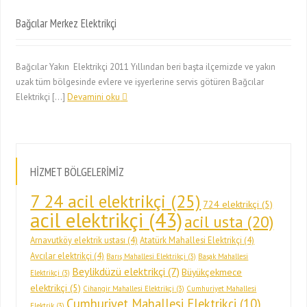
Bağcılar Merkez Elektrikçi
Bağcılar Yakın Elektrikçi 2011 Yıllından beri başta ilçemizde ve yakın
uzak tüm bölgesinde evlere ve işyerlerine servis götüren Bağcılar
Elektrikçi […]
Devamini oku
HİZMET BÖLGELERİMİZ
7 24 acil elektrikçi
(25)
724 elektrikçi
(5)
acil elektrikçi
(43)
acil usta
(20)
Arnavutköy elektrik ustası
(4)
Atatürk Mahallesi Elektrikçi
(4)
Avcılar elektrikçi
(4)
Barış Mahallesi Elektrikçi
(3)
Başak Mahallesi
Beylikdüzü elektrikçi
(7)
Büyükçekmece
Elektrikçi
(3)
elektrikçi
(5)
Cihangir Mahallesi Elektrikçi
(3)
Cumhuriyet Mahallesi
Cumhuriyet Mahallesi Elektrikçi
(10)
Elektrik
(3)