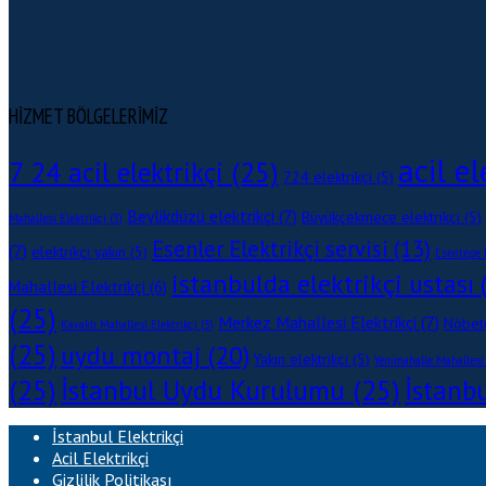
HİZMET BÖLGELERİMİZ
acil el
7 24 acil elektrikçi
(25)
724 elektrikçi
(5)
Beylikdüzü elektrikçi
(7)
Büyükçekmece elektrikçi
(5)
Mahallesi Elektrikçi
(3)
Esenler Elektrikçi servisi
(13)
(7)
elektrikçi yakın
(5)
Esentepe M
istanbulda elektrikçi ustası
(
Mahallesi Elektrikçi
(6)
(25)
Merkez Mahallesi Elektrikçi
(7)
Nöbetç
Kavaklı Mahallesi Elektrikçi
(3)
(25)
uydu montaj
(20)
Yakın elektrikçi
(5)
Yenimahalle Mahallesi 
(25)
İstanbul Uydu Kurulumu
(25)
İstanbu
İstanbul Elektrikçi
Acil Elektrikçi
Gizlilik Politikası