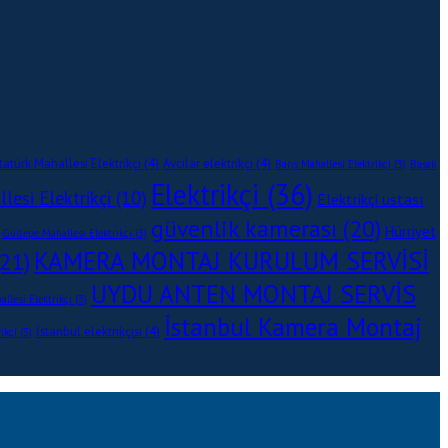
tatürk Mahallesi Elektrikçi
(4)
Avcılar elektrikçi
(4)
Barış Mahallesi Elektrikçi
(3)
Başak
Elektrikçi
(36)
esi Elektrikçi
(10)
Elektrikçi ustası
güvenlik kamerası
(20)
Hürriyet
Gültepe Mahallesi Elektrikçi
(3)
KAMERA MONTAJ KURULUM SERVİSİ
21)
UYDU ANTEN MONTAJ SERVİS
allesi Elektrikçi
(3)
İstanbul Kamera Montaj
İstanbul elektrikçisi
(4)
ikçi
(3)