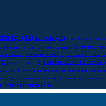
ektrikçi
(43)
acil usta
(20)
Arnavutköy elektrik ustası
(4)
A
Cumhuriyet Mahall
Cihangir Mahallesi Elektrikçi
(3)
Cumhuriyet Mahallesi Elektrik
(3)
Fatih Mahallesi Elektrikçi
(5)
ahallesi Elektrikçi
(3)
Fevzi çakmak Mahallesi Elektrikçi
(3)
21)
istanbul elektrikçi ustası
(
istanbul elektrikçi
(7)
i elektrikçi
(5)
Sanayi Mahallesi Elektrikçi
(3)
Tahtakale Mahallesi Elektrikçi
(3)
Talatpaşa Mah
İnternet arıza servisi
(4)
Elektrikçi
(3)
Yeşilkent Mahallesi Elektrikçi
(3)
İnönü Mahallesi Elektr
l İnternet Arıza
(25)