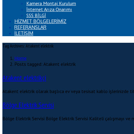
Kamera Montaj Kurulum
İnternet Arıza Onarımı
SSS BİLGİ
HİZMET BÖLGELERİMİZ
REFERANSLAR
İLETİŞİM
Tag Archives: Atakent elektrik
Home
Posts tagged: Atakent elektrik
Atakent elektrikçi
Atakent elektrik olarak başlıca ev veya tesisat kablo işlerinizde ti
Bölge Elektrik Servisi
Bölge Elektrik Servisi Bölge Elektrik Servisi Kaliteli çalışmayı ve