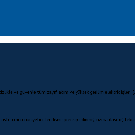
tizlikle ve güvenle tüm zayıf akım ve yüksek gerilim elektrik işleri, 
 müşteri memnuniyetini kendisine prensip edinmiş, uzmanlaşmış teknik 