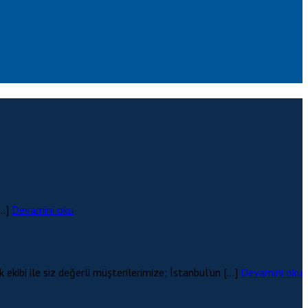
[…]
Devamini oku
ekibi ile siz değerli müşterilerimize; İstanbul’un […]
Devamini oku