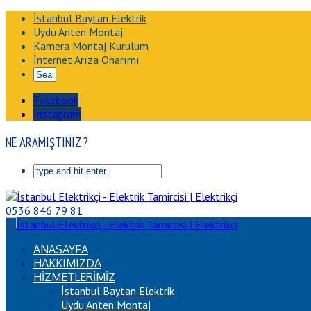
İstanbul Baytan Elektrik
Uydu Anten Montaj
Kamera Montaj Kurulum
İnternet Arıza Onarımı
Facebook
Instagram
NE ARAMIŞTINIZ ?
0536 846 79 81
ANASAYFA
HAKKIMIZDA
HİZMETLERİMİZ
İstanbul Baytan Elektrik
Uydu Anten Montaj