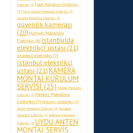
Fatih Mahallesi Elektrikçi
Elektrikçi
(3)
(5)
Fevzi çakmak Mahallesi Elektrikçi
(3)
Gültepe Mahallesi Elektrikçi
(3)
güvenlik kamerası
(20)
Hürriyet Mahallesi
istanbulda
Elektrikçi
(6)
elektrikçi ustası
(21)
istanbul elektrikçi
(7)
istanbul elektrikçi
KAMERA
ustası
(21)
MONTAJ KURULUM
SERVİSİ
(25)
Kavaklı Mahallesi
Merkez Mahallesi
Elektrikçi
(3)
Elektrikçi
(7)
Nöbetçi elektrikçi
(5)
Sanayi Mahallesi Elektrikçi
(3)
Tahtakale
Mahallesi Elektrikçi
(3)
Talatpaşa Mahallesi
UYDU ANTEN
Elektrikçi
(3)
MONTAJ SERVİS