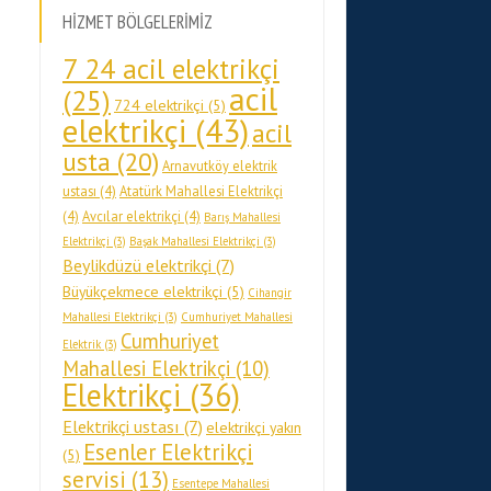
HİZMET BÖLGELERİMİZ
7 24 acil elektrikçi
acil
(25)
724 elektrikçi
(5)
elektrikçi
(43)
acil
usta
(20)
Arnavutköy elektrik
ustası
(4)
Atatürk Mahallesi Elektrikçi
(4)
Avcılar elektrikçi
(4)
Barış Mahallesi
Elektrikçi
(3)
Başak Mahallesi Elektrikçi
(3)
Beylikdüzü elektrikçi
(7)
Büyükçekmece elektrikçi
(5)
Cihangir
Mahallesi Elektrikçi
(3)
Cumhuriyet Mahallesi
Cumhuriyet
Elektrik
(3)
Mahallesi Elektrikçi
(10)
Elektrikçi
(36)
Elektrikçi ustası
(7)
elektrikçi yakın
Esenler Elektrikçi
(5)
servisi
(13)
Esentepe Mahallesi