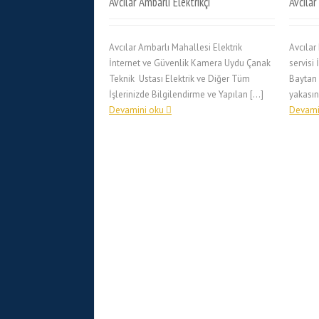
Avcılar Ambarlı Elektrikçi
Avcılar 
Avcılar Ambarlı Mahallesi Elektrik
Avcılar 
İnternet ve Güvenlik Kamera Uydu Çanak
servisi
Teknik Ustası Elektrik ve Diğer Tüm
Baytan 
İşlerinizde Bilgilendirme ve Yapılan […]
yakasın
Devamini oku
Devami