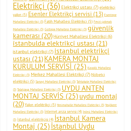
Elektrikçi
(36)
Elektrikçi ustası
(7)
elektrikçi
Esenler Elektrikçi servisi
(13)
yakın
(5)
Esentepe
Fatih Mahallesi Elektrikçi
(5)
Mahallesi Elektrikçi
(3)
Fevzi çakmak
güvenlik
Mahallesi Elektrikçi
(3)
Gültepe Mahallesi Elektrikçi
(3)
kamerası
(20)
Hürriyet Mahallesi Elektrikçi
(6)
istanbulda elektrikçi ustası
(21)
istanbul elektrikçi
istanbul elektrikçi
(7)
KAMERA MONTAJ
ustası
(21)
KURULUM SERVİSİ
(25)
Kavaklı Mahallesi
Merkez Mahallesi Elektrikçi
(7)
Nöbetçi
Elektrikçi
(3)
elektrikçi
(5)
Sanayi Mahallesi Elektrikçi
(3)
Tahtakale Mahallesi Elektrikçi
UYDU ANTEN
(3)
Talatpaşa Mahallesi Elektrikçi
(3)
MONTAJ SERVİS
(25)
uydu montaj
(20)
Yakın elektrikçi
(5)
Yenimahalle Mahallesi Elektrikçi
(3)
Yeşilkent
İnternet arıza servisi
(4)
Mahallesi Elektrikçi
(3)
İnönü Mahallesi Elektrikçi
İstanbul Kamera
İstanbul elektrikçisi
(4)
(3)
Montaj
(25)
İstanbul Uydu