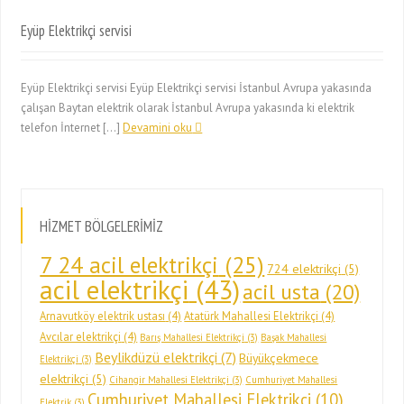
Eyüp Elektrikçi servisi
Eyüp Elektrikçi servisi Eyüp Elektrikçi servisi İstanbul Avrupa yakasında
çalışan Baytan elektrik olarak İstanbul Avrupa yakasında ki elektrik
telefon İnternet […]
Devamini oku
HİZMET BÖLGELERİMİZ
7 24 acil elektrikçi
(25)
724 elektrikçi
(5)
acil elektrikçi
(43)
acil usta
(20)
Arnavutköy elektrik ustası
(4)
Atatürk Mahallesi Elektrikçi
(4)
Avcılar elektrikçi
(4)
Barış Mahallesi Elektrikçi
(3)
Başak Mahallesi
Beylikdüzü elektrikçi
(7)
Büyükçekmece
Elektrikçi
(3)
elektrikçi
(5)
Cihangir Mahallesi Elektrikçi
(3)
Cumhuriyet Mahallesi
Cumhuriyet Mahallesi Elektrikçi
(10)
Elektrik
(3)