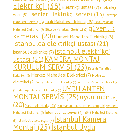
Elektrikçi
(36)
Elektrikçi ustası
(7)
elektrikçi
Esenler Elektrikçi servisi
(13)
yakın
(5)
Esentepe
Fatih Mahallesi Elektrikçi
(5)
Mahallesi Elektrikçi
(3)
Fevzi çakmak
güvenlik
Mahallesi Elektrikçi
(3)
Gültepe Mahallesi Elektrikçi
(3)
kamerası
(20)
Hürriyet Mahallesi Elektrikçi
(6)
istanbulda elektrikçi ustası
(21)
istanbul elektrikçi
istanbul elektrikçi
(7)
KAMERA MONTAJ
ustası
(21)
KURULUM SERVİSİ
(25)
Kavaklı Mahallesi
Merkez Mahallesi Elektrikçi
(7)
Nöbetçi
Elektrikçi
(3)
elektrikçi
(5)
Sanayi Mahallesi Elektrikçi
(3)
Tahtakale Mahallesi Elektrikçi
UYDU ANTEN
(3)
Talatpaşa Mahallesi Elektrikçi
(3)
MONTAJ SERVİS
(25)
uydu montaj
(20)
Yakın elektrikçi
(5)
Yenimahalle Mahallesi Elektrikçi
(3)
Yeşilkent
İnternet arıza servisi
(4)
Mahallesi Elektrikçi
(3)
İnönü Mahallesi Elektrikçi
İstanbul Kamera
İstanbul elektrikçisi
(4)
(3)
Montaj
(25)
İstanbul Uydu