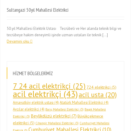
Sultangazi 50yıl Mahallesi Elektrikci
50.yıl Mahallesi Elektrik Ustası Tecrübeli ve Her alanda teknik bilgi ve
tecrübeye hakim deneyimli işinde uzman ustaları ile teknik […]
Devamini oku
HİZMET BÖLGELERİMİZ
7 24 acil elektrikçi
(25)
724 elektrikçi
(5)
acil elektrikçi
(43)
acil usta
(20)
Arnavutköy elektrik ustası
(4)
Atatürk Mahallesi Elektrikçi
(4)
Avcılar elektrikçi
(4)
Barış Mahallesi Elektrikçi
(3)
Başak Mahallesi
Beylikdüzü elektrikçi
(7)
Büyükçekmece
Elektrikçi
(3)
elektrikçi
(5)
Cihangir Mahallesi Elektrikçi
(3)
Cumhuriyet Mahallesi
Cumhuriyet Mahallesi Elektrikçi
(10)
Elektrik
(3)