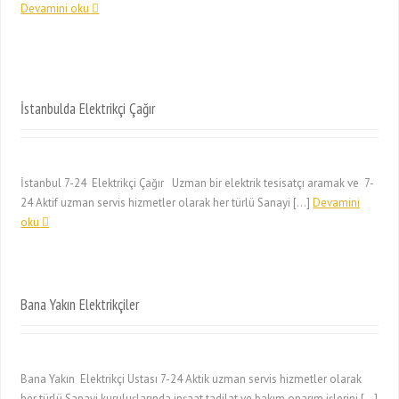
Devamini oku
İstanbulda Elektrikçi Çağır
İstanbul 7-24 Elektrikçi Çağır Uzman bir elektrik tesisatçı aramak ve 7-
24 Aktif uzman servis hizmetler olarak her türlü Sanayi […]
Devamini
oku
Bana Yakın Elektrikçiler
Bana Yakın Elektrikçi Ustası 7-24 Aktik uzman servis hizmetler olarak
her türlü Sanayi kuruluşlarında inşaat tadilat ve bakım onarım işlerini […]